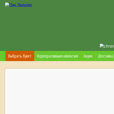
Акции
Выбрать букет
Корпоративным клиентам
Доставка 
Полититка обработки ПДн